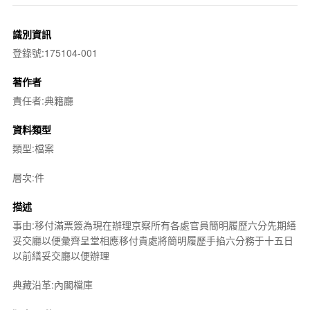
識別資訊
登錄號:175104-001
著作者
責任者:典籍廳
資料類型
類型:檔案
層次:件
描述
事由:移付滿票簽為現在辦理京察所有各處官員簡明履歷六分先期繕
妥交廳以便彙齊呈堂相應移付貴處將簡明履歷手掐六分務于十五日
以前繕妥交廳以便辦理
典藏沿革:內閣檔庫