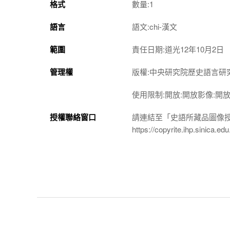
格式
數量:1
語言
語文:chi-漢文
範圍
責任日期:道光12年10月2日
管理權
版權:中央研究院歷史語言研
使用限制:開放:開放影像:開
授權聯絡窗口
請連結至「史語所藏品圖像
https://copyrite.ihp.sinica.