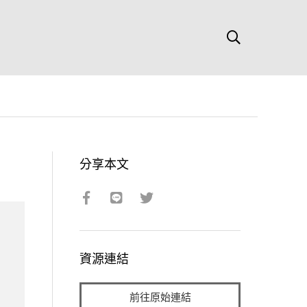
分享本文
資源連結
前往原始連結