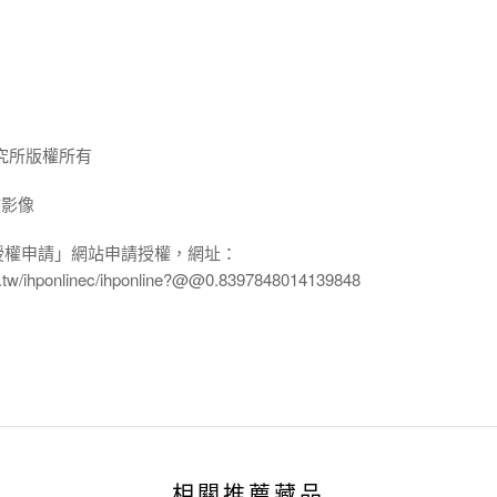
究所版權所有
放影像
授權申請」網站申請授權，網址：
edu.tw/ihponlinec/ihponline?@@0.8397848014139848
相關推薦藏品