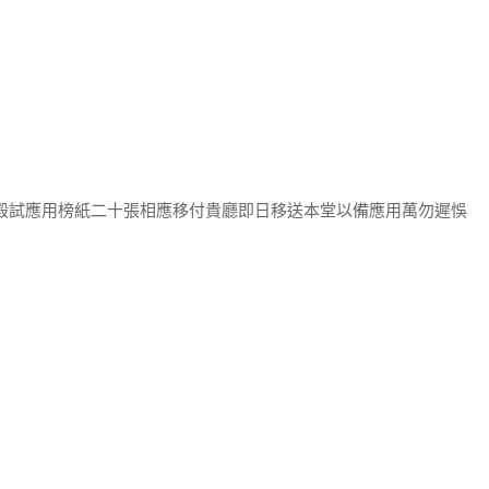
武殿試應用榜紙二十張相應移付貴廳即日移送本堂以備應用萬勿遲悞