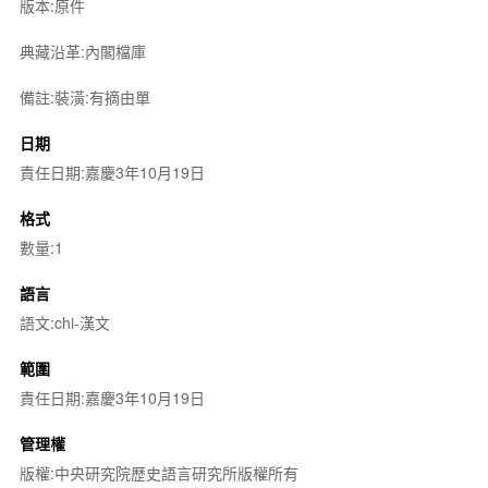
版本:原件
典藏沿革:內閣檔庫
備註:裝潢:有摘由單
日期
責任日期:嘉慶3年10月19日
格式
數量:1
語言
語文:chi-漢文
範圍
責任日期:嘉慶3年10月19日
管理權
版權:中央研究院歷史語言研究所版權所有