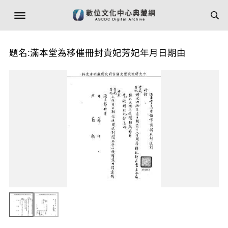
題名:滿本堂為移催冊封貴妃芳妃年月日期由