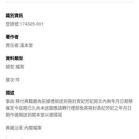
識別資訊
登錄號:174325-001
著作者
責任者:滿本堂
資料類型
類型:檔案
層次:件
描述
事由:移付典籍廳為前據禮部送到冊封貴妃芳妃冊文內無年月日期移
催至今屆期已久尚未送閣應請轉行禮部急將冊封貴妃芳妃之年月日
期作速開送到閣本堂以便繕寫
典藏沿革:內閣檔庫