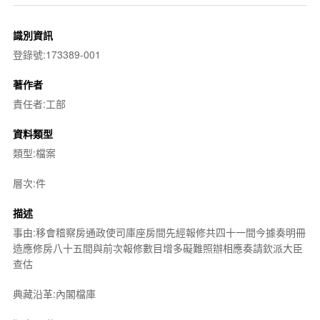
識別資訊
登錄號:173389-001
著作者
責任者:工部
資料類型
類型:檔案
層次:件
描述
事由:移會稽察房通政使司庫座房間先經報修共四十一間今據奏明冊
造應修房八十五間與前次報修數目增多礙難照辦相應奏請欽派大臣
查估
典藏沿革:內閣檔庫