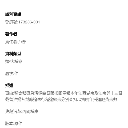
識別資訊
登錄號:173236-001
著作者
責任者:戶部
資料類型
類型:檔案
層次:件
描述
事由:移會稽察房漕運總督薩彬圖奏報本年江西湖南及江南等十三幫
截留淮揚各幫應追未行程途銀米分別查扣以資明年搭運經費米數
典藏沿革:內閣檔庫
版本:原件