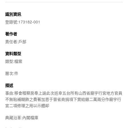
識別資訊
登錄號:173182-001
著作者
責任者:戶部
資料類型
類型:檔案
層次:件
描述
事由:移會稽察房奉上諭此次巡幸五台所有山西省廟宇行宮地方官員
不無粘補糊飾之費著加恩于晉省商捐項下賞給銀二萬兩分作廟宇行
宮二項修理之用以示體卹
典藏沿革:內閣檔庫