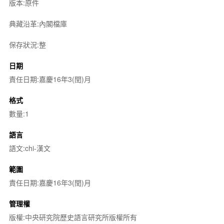
版本:原件
典藏沿革:內閣檔庫
保存狀況:整
日期
責任日期:嘉慶16年3(閏)月
格式
數量:1
語言
語文:chi-漢文
範圍
責任日期:嘉慶16年3(閏)月
管理權
版權:中央研究院歷史語言研究所版權所有