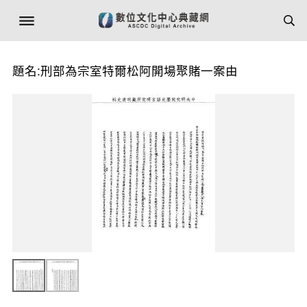
題名:刑部為宗室特爾松阿開場聚賭一案由