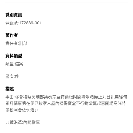
識別資訊
登錄號:172889-001
著作者
責任者:刑部
資料類型
類型:檔案
層次:件
描述
事由:移會稽察房刑部議奏宗室特爾松阿開場聚賭僅止九日訊無經旬
累月情事第在伊已故家人屋內搜得寶盒不行銷燬輒起意開場窩賭特
爾松阿合依例治罪
典藏沿革:內閣檔庫