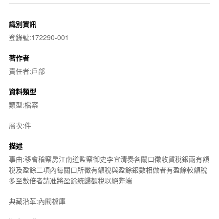
識別資訊
登錄號:172290-001
著作者
責任者:戶部
資料類型
類型:檔案
層次:件
描述
事由:移會稽察房江南道監察御史李宜清奏各關口徵收貨稅銀兩有額
稅及盈餘二項內每關口所徵有額稅與盈餘銀數相倣者有盈餘較額稅
多至數倍者請准將盈餘統歸額稅以絕弊端
典藏沿革:內閣檔庫