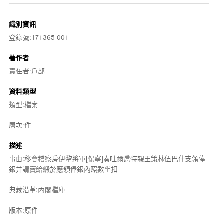
識別資訊
登錄號:171365-001
著作者
責任者:戶部
資料類型
類型:檔案
層次:件
描述
事由:移會稽察房伊犂將軍[保寧]奏吐爾扈特親王策林伍巴什支領俸
銀并請賣給緞於應領俸銀內照數坐扣
典藏沿革:內閣檔庫
版本:原件