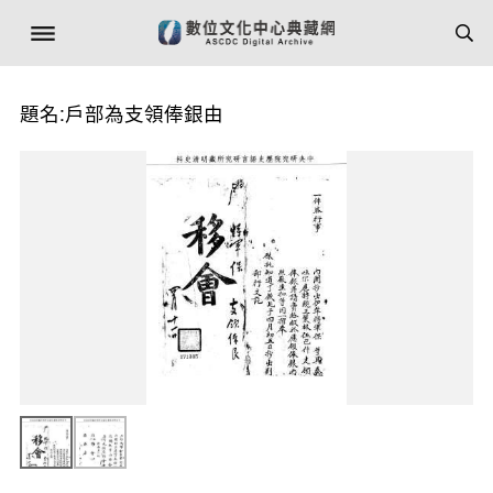
題名:戶部為支領俸銀由