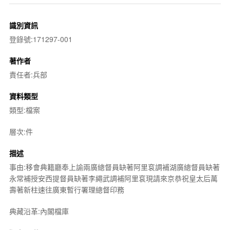
識別資訊
登錄號:171297-001
著作者
責任者:兵部
資料類型
類型:檔案
層次:件
描述
事由:移會典籍廳奉上諭兩廣總督員缺著阿里袞調補湖廣總督員缺著
永常補授安西提督員缺著李繩武調補阿里袞現請來京恭祝皇太后萬
壽著新柱速往廣東暫行署理總督印務
典藏沿革:內閣檔庫