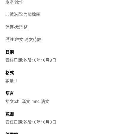
版本:原件
典藏沿革:內閣檔庫
保存狀況:整
備註:釋文:清文待譯
日期
責任日期:乾隆16年10月9日
格式
數量:1
語言
語文:chi-漢文 mnc-清文
範圍
責任日期:乾隆16年10月9日