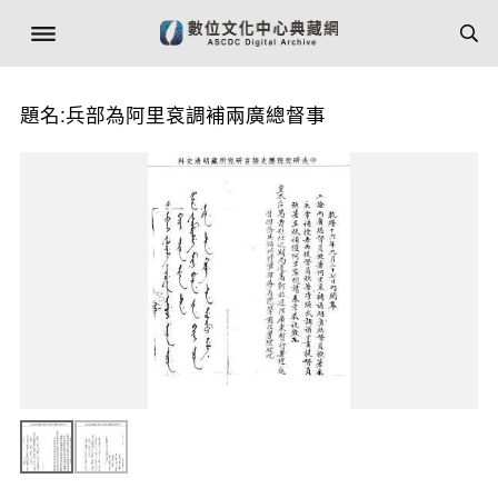
題名:兵部為阿里袞調補兩廣總督事