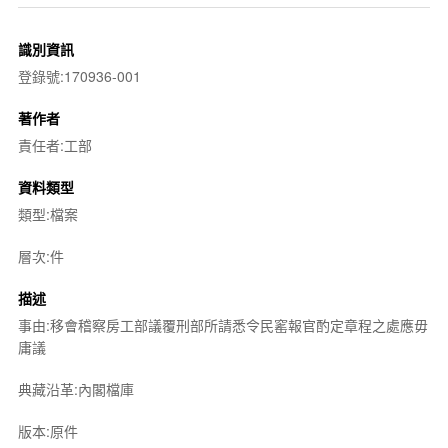
識別資訊
登錄號:170936-001
著作者
責任者:工部
資料類型
類型:檔案
層次:件
描述
事由:移會稽察房工部議覆刑部所請悉令民窰報官酌定章程之處應毋
庸議
典藏沿革:內閣檔庫
版本:原件