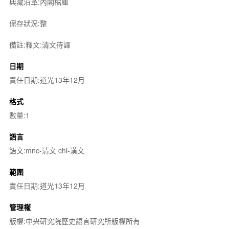
典藏沿革:內閣檔庫
保存狀況:整
備註:釋文:清文待譯
日期
責任日期:道光13年12月
格式
數量:1
語言
語文:mnc-清文 chi-漢文
範圍
責任日期:道光13年12月
管理權
版權:中央研究院歷史語言研究所版權所有