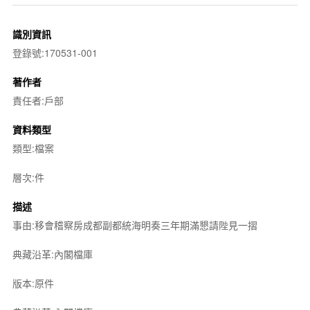
識別資訊
登錄號:170531-001
著作者
責任者:戶部
資料類型
類型:檔案
層次:件
描述
事由:移會稽察房成都副都統海明奏三年期滿懇請陛見一摺
典藏沿革:內閣檔庫
版本:原件