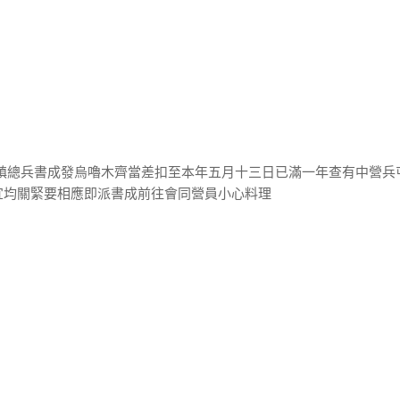
洱鎮總兵書成發烏嚕木齊當差扣至本年五月十三日已滿一年查有中營兵
宜均關緊要相應即派書成前往會同營員小心料理