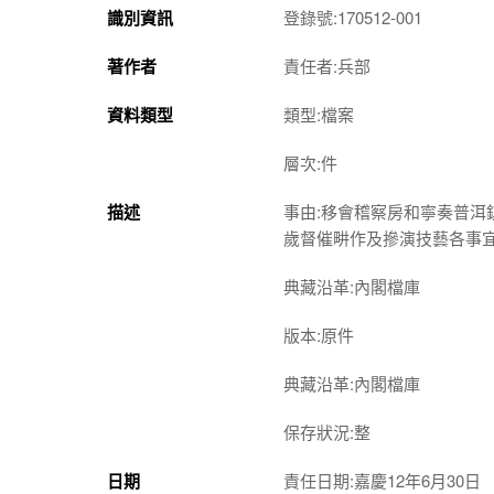
識別資訊
登錄號:170512-001
著作者
責任者:兵部
資料類型
類型:檔案
層次:件
描述
事由:移會稽察房和寧奏普
歲督催畊作及摻演技藝各事
典藏沿革:內閣檔庫
版本:原件
典藏沿革:內閣檔庫
保存狀況:整
日期
責任日期:嘉慶12年6月30日