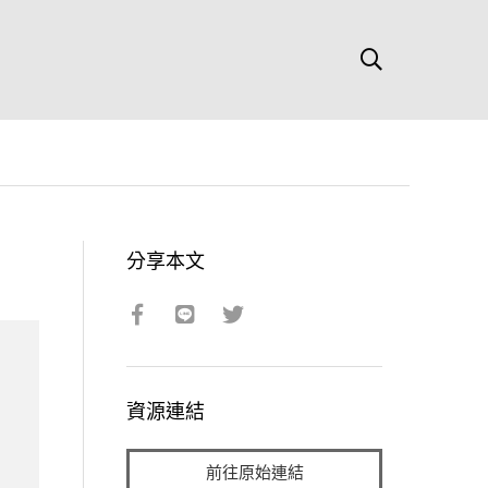
分享本文
資源連結
前往原始連結