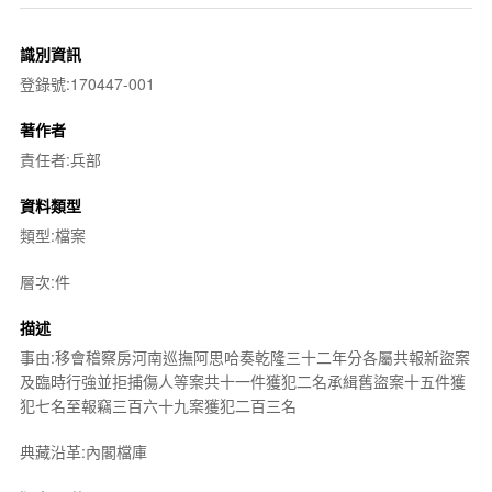
識別資訊
登錄號:170447-001
著作者
責任者:兵部
資料類型
類型:檔案
層次:件
描述
事由:移會稽察房河南巡撫阿思哈奏乾隆三十二年分各屬共報新盜案
及臨時行強並拒捕傷人等案共十一件獲犯二名承緝舊盜案十五件獲
犯七名至報竊三百六十九案獲犯二百三名
典藏沿革:內閣檔庫