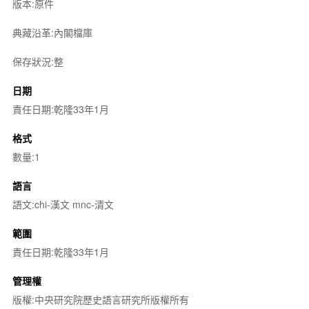
版本:原件
典藏沿革:內閣檔庫
保存狀況:整
日期
責任日期:乾隆33年1月
格式
數量:1
語言
語文:chi-漢文 mnc-清文
範圍
責任日期:乾隆33年1月
管理權
版權:中央研究院歷史語言研究所版權所有