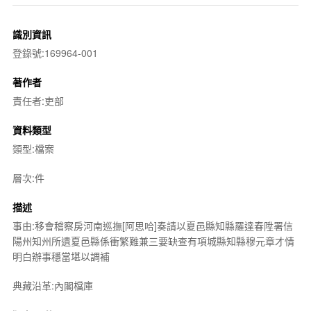
識別資訊
登錄號:169964-001
著作者
責任者:吏部
資料類型
類型:檔案
層次:件
描述
事由:移會稽察房河南巡撫[阿思哈]奏請以夏邑縣知縣羅達春陞署信
陽州知州所遺夏邑縣係衝繁難兼三要缺查有項城縣知縣穆元章才情
明白辦事穩當堪以調補
典藏沿革:內閣檔庫