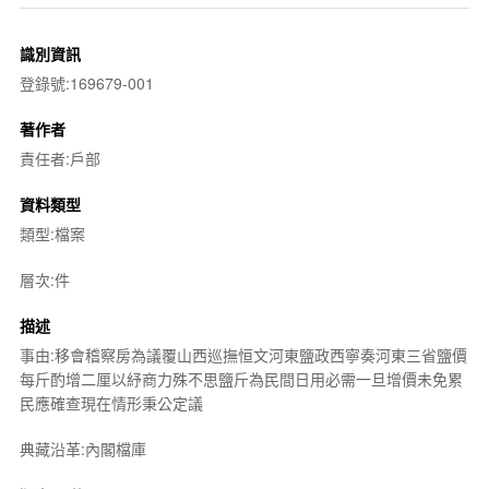
識別資訊
登錄號:169679-001
著作者
責任者:戶部
資料類型
類型:檔案
層次:件
描述
事由:移會稽察房為議覆山西巡撫恒文河東鹽政西寧奏河東三省鹽價
每斤酌增二厘以紓商力殊不思鹽斤為民間日用必需一旦增價未免累
民應確查現在情形秉公定議
典藏沿革:內閣檔庫