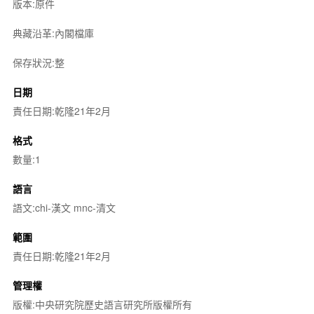
版本:原件
典藏沿革:內閣檔庫
保存狀況:整
日期
責任日期:乾隆21年2月
格式
數量:1
語言
語文:chi-漢文 mnc-清文
範圍
責任日期:乾隆21年2月
管理權
版權:中央研究院歷史語言研究所版權所有