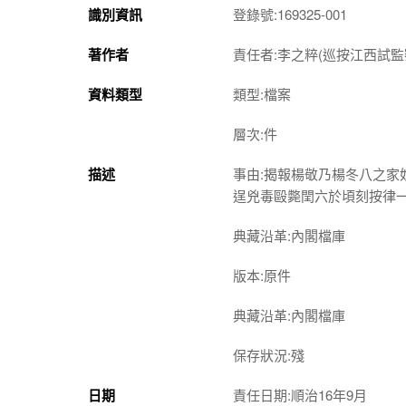
識別資訊
登錄號:169325-001
著作者
責任者:李之粹(巡按江西試監
資料類型
類型:檔案
層次:件
描述
事由:揭報楊敬乃楊冬八之
逞兇毒毆斃閏六於頃刻按律
典藏沿革:內閣檔庫
版本:原件
典藏沿革:內閣檔庫
保存狀況:殘
日期
責任日期:順治16年9月