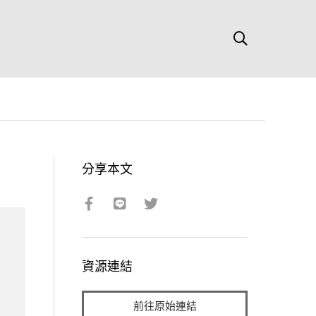
分享本文
資源連結
前往原始連結