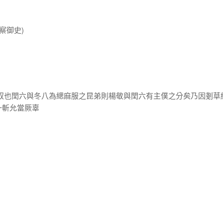
察御史)
家奴也閏六與冬八為緦麻服之昆弟則楊敬與閏六有主僕之分矣乃因剗草
一斬允當厥辜