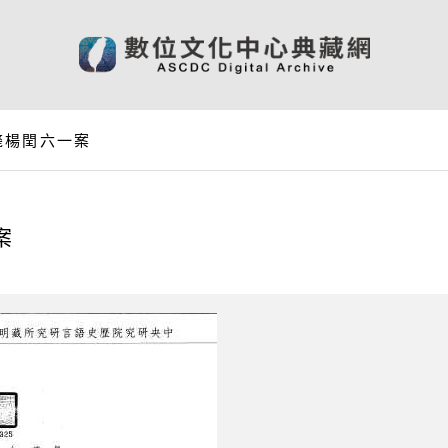
斃楊閏六一案
案