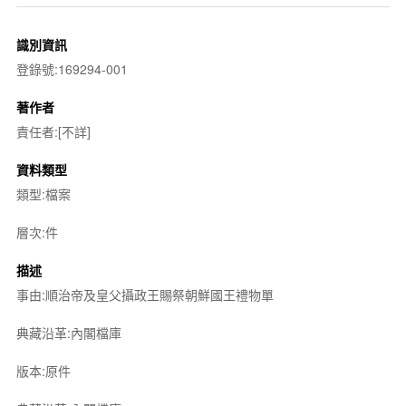
識別資訊
登錄號:169294-001
著作者
責任者:[不詳]
資料類型
類型:檔案
層次:件
描述
事由:順治帝及皇父攝政王賜祭朝鮮國王禮物單
典藏沿革:內閣檔庫
版本:原件