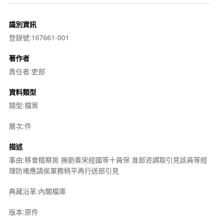
識別資訊
登錄號:167661-001
著作者
責任者:吏部
資料類型
類型:檔案
層次:件
描述
事由:移會稽察房 撫劉奏宋經國等十員保 准部咨調取引見該員等經
理防堵應請俟軍務稍平再行送部引見
典藏沿革:內閣檔庫
版本:原件