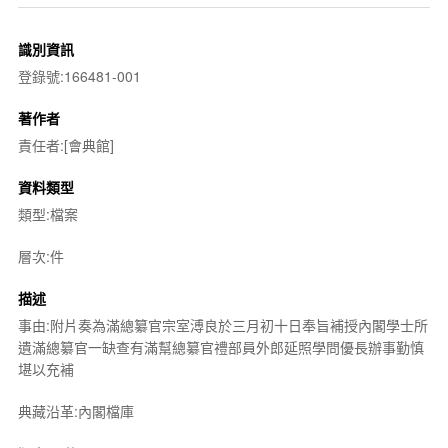
識別資訊
登錄號:166481-001
著作者
責任者:[會典館]
資料類型
類型:檔案
層次:件
描述
事由:附片奏為滿總纂官宗室溥良於三月初十日奉旨補授內閣學士所
遺滿總纂官一缺查有滿幫總纂官禮部員外郎延照學問優長辦事勤慎
堪以充補
典藏沿革:內閣檔庫