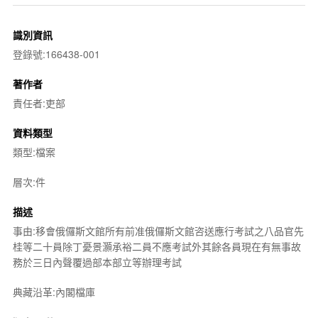
識別資訊
登錄號:166438-001
著作者
責任者:吏部
資料類型
類型:檔案
層次:件
描述
事由:移會俄儸斯文館所有前准俄儸斯文館咨送應行考試之八品官先
桂等二十員除丁憂景灝承裕二員不應考試外其餘各員現在有無事故
務於三日內聲覆過部本部立等辦理考試
典藏沿革:內閣檔庫