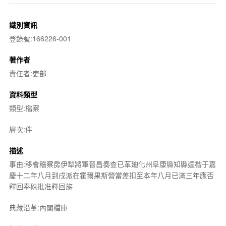
識別資訊
登錄號:166226-001
著作者
責任者:吏部
資料類型
類型:檔案
層次:件
描述
事由:移會稽察房伊犁將軍晉昌奏查已革廸化州阜康縣知縣達楷于嘉
慶十二年八月到戌派在霍爾果斯營當差扣至本年八月已滿三年應否
釋回奉硃批准釋回旂
典藏沿革:內閣檔庫