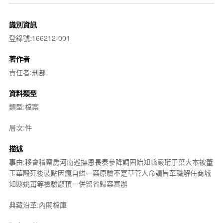
識別資訊
登錄號:166212-001
著作者
責任者:刑部
資料類型
類型:檔案
層次:件
描述
事由:移會稽察房河南巡撫恩長奏參降調固始知縣嚴珩于葉大本被董
玉華毆死後裝點因瘋自縊一案原驗不寔草菅人命請旨革職解任商城
知縣姚莆等檢驗顢頇一併留省歸案審辦
典藏沿革:內閣檔庫