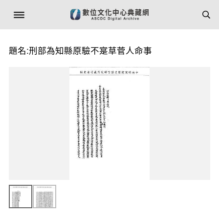
題名:刑部為知縣原驗不寔草菅人命事