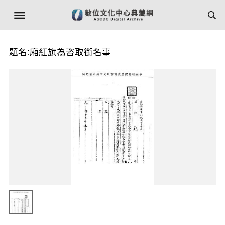
題名:廂紅旗為咨取銜名事