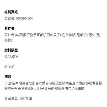
識別資訊
登錄號:165396-001
著作者
責任者:奕謨(廂紅旗漢軍都統固山貝子) 色普徵額(副都統) 恩佑(副
都統)
資料類型
類型:檔案
層次:件
描述
事由:咨內閣為咨取銜名以備奏派驗放官缺大臣查本旗副都統色普徵
額現在有差其都統固山貝子奕謨副都統恩佑均現無事故
典藏沿革:內閣檔庫