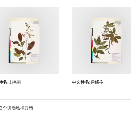
種名:山香圓
中文種名:通條樹
安全與隱私權政策