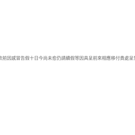
紫欽前因感冒告假十日今尚未愈仍請續假等因具呈前來相應移付貴處呈