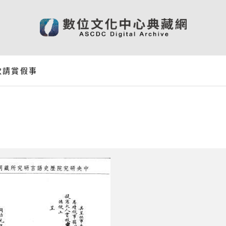
欽請賞假事