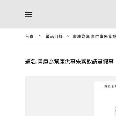
首頁
藏品目錄
書庫為幫庫供事朱紫
題名:書庫為幫庫供事朱紫欽請賞假事