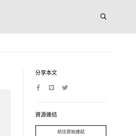
分享本文
資源連結
前往原始連結