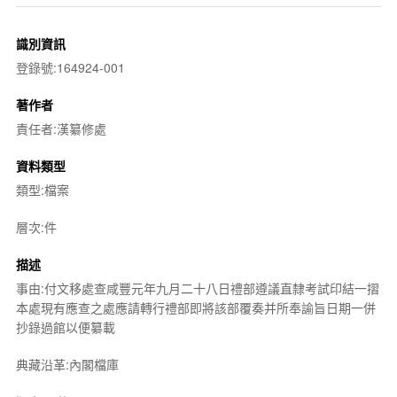
識別資訊
登錄號:164924-001
著作者
責任者:漢纂修處
資料類型
類型:檔案
層次:件
描述
事由:付文移處查咸豐元年九月二十八日禮部遵議直隸考試印結一摺
本處現有應查之處應請轉行禮部即將該部覆奏并所奉諭旨日期一併
抄錄過館以便纂載
典藏沿革:內閣檔庫