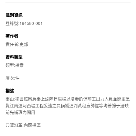
識別資訊
登錄號:164580-001
著作者
責任者:吏部
資料類型
類型:檔案
層次:件
描述
事由:移會稽察房奉上諭陸建瀛楊以增奏酌保辦工出力人員並開單呈
覽江南運河西堤工程妥速之員候補通判黃程直帥惺等均著歸于遇缺
前先補班內間用
典藏沿革:內閣檔庫