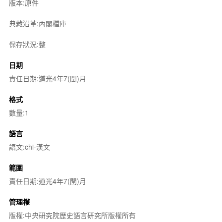
版本:原件
典藏沿革:內閣檔庫
保存狀況:整
日期
責任日期:道光4年7(閏)月
格式
數量:1
語言
語文:chi-漢文
範圍
責任日期:道光4年7(閏)月
管理權
版權:中央研究院歷史語言研究所版權所有