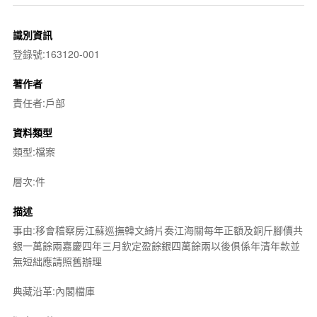
識別資訊
登錄號:163120-001
著作者
責任者:戶部
資料類型
類型:檔案
層次:件
描述
事由:移會稽察房江蘇巡撫韓文綺片奏江海關每年正額及銅斤腳價共
銀一萬餘兩嘉慶四年三月欽定盈餘銀四萬餘兩以後俱係年清年款並
無短絀應請照舊辦理
典藏沿革:內閣檔庫