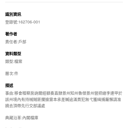
識別資訊
登錄號:162706-001
著作者
責任者:戶部
資料類型
類型:檔案
層次:件
描述
事由:移會稽察房訥爾經額奏直隸景州知州魯傑景州營把總李連甲於
該州境內有持械賊匪攔搶齎本承差贓逾滿貫犯無弋獲緝捕屬懈請准
摘去頂帶先行交部議處
典藏沿革:內閣檔庫