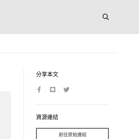
分享本文
資源連結
前往原始連結