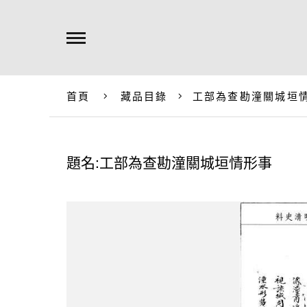
首頁
藏品目錄
工部為查勘潼關城垣
題名:工部為查勘潼關城垣情形事