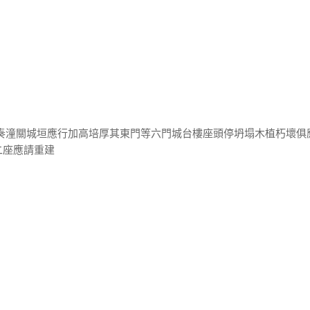
三奏潼關城垣應行加高培厚其東門等六門城台樓座頭停坍塌木植朽壞俱
二座應請重建