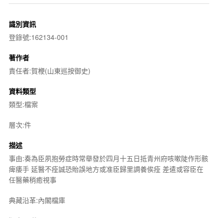
識別資訊
登錄號:162134-001
著作者
責任者:賀楩(山東巡按御史)
資料類型
類型:檔案
層次:件
描述
事由:奏為臣夙抱勞症時常舉發於四月十五日抵青州府咳嗽陡作形骸
痺痿手 延醫不痊誠恐貽誤地方或准臣歸里調養俟痊 差遣或容臣在
任醫藥稍癒視事
典藏沿革:內閣檔庫