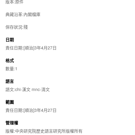
版本:原件
典藏沿革:內閣檔庫
保存狀況:殘
日期
責任日期:[順治]3年4月27日
格式
數量:1
語言
語文:chi-漢文 mnc-清文
範圍
責任日期:[順治]3年4月27日
管理權
版權:中央研究院歷史語言研究所版權所有