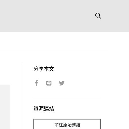
分享本文
資源連結
前往原始連結