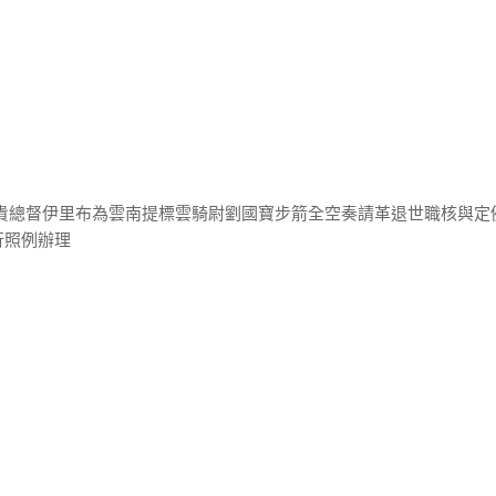
雲貴總督伊里布為雲南提標雲騎尉劉國寶步箭全空奏請革退世職核與定
行照例辦理