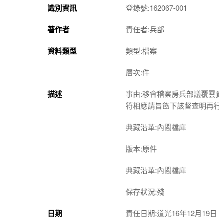
識別資訊
登錄號:162067-001
著作者
責任者:兵部
資料類型
類型:檔案
層次:件
描述
事由:移會稽察房兵部議覆
符相應請旨飭下該督查明再
典藏沿革:內閣檔庫
版本:原件
典藏沿革:內閣檔庫
保存狀況:殘
日期
責任日期:道光16年12月19日