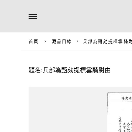
首頁
藏品目錄
兵部為甄劾提標雲騎
題名:兵部為甄劾提標雲騎尉由