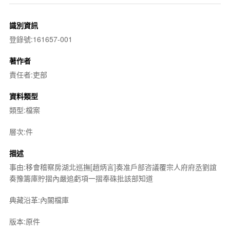
識別資訊
登錄號:161657-001
著作者
責任者:吏部
資料類型
類型:檔案
層次:件
描述
事由:移會稽察房湖北巡撫[趙炳言]奏准戶部咨議覆宗人府府丞劉誼
奏豫籌庫貯摺內嚴追虧項一摺奉硃批該部知道
典藏沿革:內閣檔庫
版本:原件