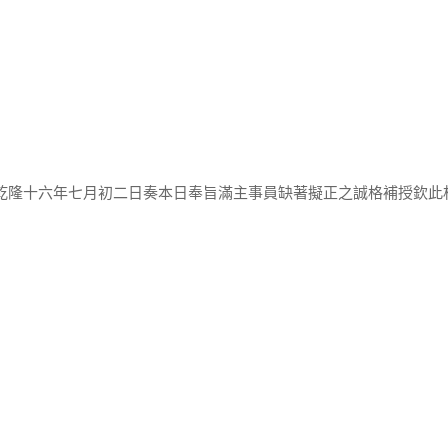
於乾隆十六年七月初二日奏本日奉旨滿主事員缺著擬正之誠格補授欽此