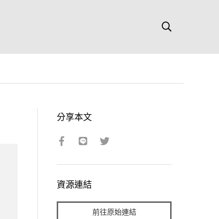
分享本文
資源連結
前往原始連結