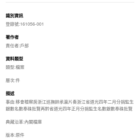
識別資訊
登錄號:161056-001
著作者
責任者:戶部
資料類型
類型:檔案
層次:件
描述
事由:移會稽察房浙江巡撫帥承瀛片奏浙江省道光四年二月分捐監生
銀數名數奉硃批覽再黔省道光四年正月分捐監生名數銀數奉硃批覽
典藏沿革:內閣檔庫
版本:原件