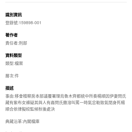
識別資訊
登錄號:159898-001
著作者
責任者:刑部
資料類型
類型:檔案
層次:件
描述
事由:移會稽察房本部議覆署理烏魯木齊都統中所奏楊順因伊妻閆氏
藏有紫布女褲疑其與人有姦閆氏撒潑叫罵一時氣忿勒致氣閉身死楊
順合依律擬絞監候秋後處決
典藏沿革:內閣檔庫