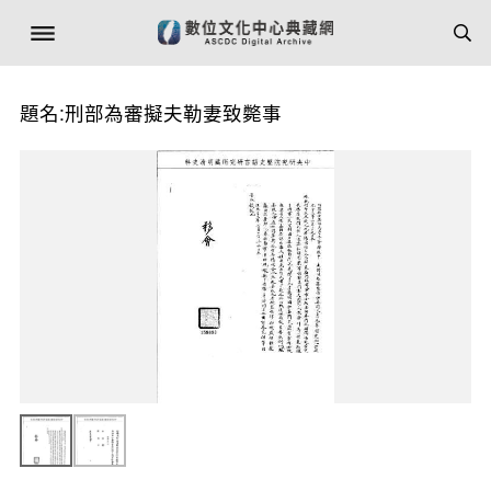
題名:刑部為審擬夫勒妻致斃事