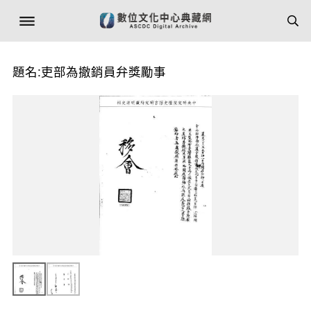
題名:吏部為撤銷員弁獎勵事