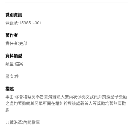
識別資訊
登錄號:159851-001
著作者
責任者:吏部
資料類型
類型:檔案
層次:件
描述
事由:移會稽察房奉旨臺灣雞籠大安兩次保奏文武員弁前經給予獎勵
之處均著撤銷其另單所開在籍紳衿與該處義首人等獎勵均著無庸撤
銷
典藏沿革:內閣檔庫