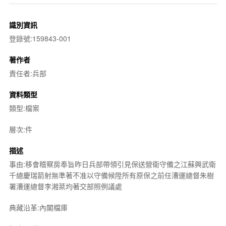
識別資訊
登錄號:159843-001
著作者
責任者:兵部
資料類型
類型:檔案
層次:件
描述
事由:移會稽察房奉旨昨日兵部帶領引見保送營衛守備之江蘇興武衛
千總慶瑞箭射無準著不准以守備候陞所有原保之前任漕運總督朱樹
署漕運總督李湘棻均著交部照例議處
典藏沿革:內閣檔庫