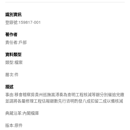
識別資訊
登錄號:159817-001
著作者
責任者:戶部
資料類型
類型:檔案
層次:件
描述
事由:移會稽察房貴州巡撫嵩溥奏為查明工程核減等銀分別催追完繳
並請將各屬修理工程估報銀數先行咨明酌發八成扣留二成以備核減
典藏沿革:內閣檔庫
版本:原件