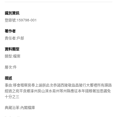
識別資訊
登錄號:159798-001
著作者
責任者:戶部
資料類型
類型:檔案
層次:件
描述
事由:移會稽察房奉上諭朕此次恭謁西陵敬詣昌陵行大饗禮所有蹕路
經過之宛平良鄉涿州房山淶水易州等州縣應征本年錢粮著加恩蠲免
十分之三
典藏沿革:內閣檔庫