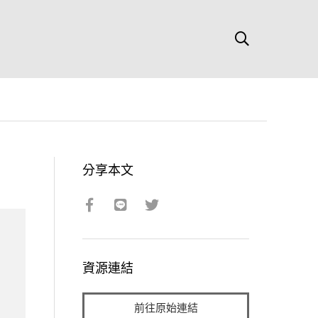
分享本文
資源連結
前往原始連結