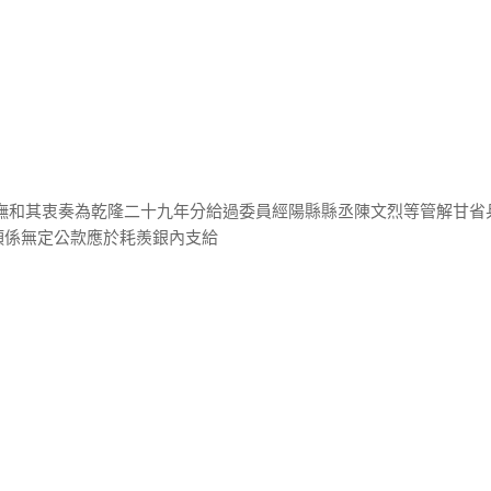
巡撫和其衷奏為乾隆二十九年分給過委員經陽縣縣丞陳文烈等管解甘省
項係無定公款應於耗羨銀內支給