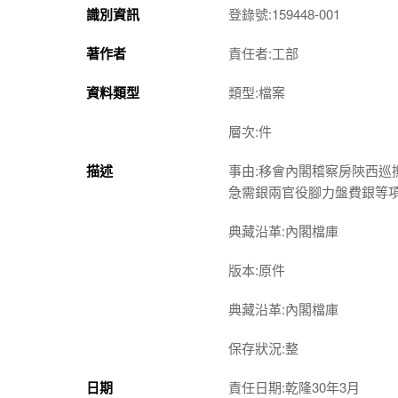
識別資訊
登錄號:159448-001
著作者
責任者:工部
資料類型
類型:檔案
層次:件
描述
事由:移會內閣稽察房陝西
急需銀兩官役腳力盤費銀等
典藏沿革:內閣檔庫
版本:原件
典藏沿革:內閣檔庫
保存狀況:整
日期
責任日期:乾隆30年3月