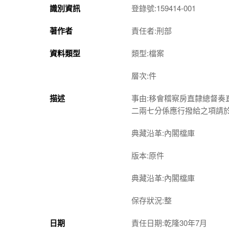
識別資訊
登錄號:159414-001
著作者
責任者:刑部
資料類型
類型:檔案
層次:件
描述
事由:移會稽察房直隸總督
二兩七分係應行撥給之項請
典藏沿革:內閣檔庫
版本:原件
典藏沿革:內閣檔庫
保存狀況:整
日期
責任日期:乾隆30年7月