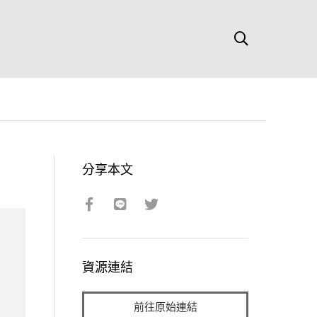
分享本文
資源連結
前往原始連結