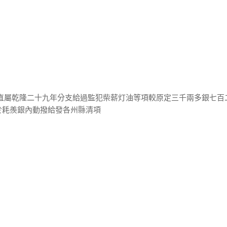
奏直屬乾隆二十九年分支給過監犯柴薪灯油等項較原定三千兩多銀七百
於耗羨銀內動撥給發各州縣清項