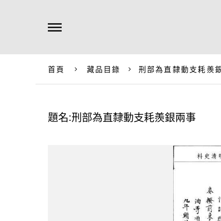
首頁
藏品目錄
刑部為直隸動支耗羨
題名:刑部為直隸動支耗羨銀兩事