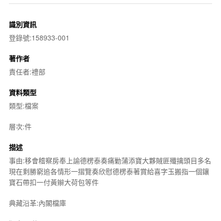
識別資訊
登錄號:158933-001
著作者
責任者:禮部
資料類型
類型:檔案
層次:件
描述
事由:移會稽察房奉上諭德楞泰奏痛勦蒲添寶大夥賊匪殲擒頭目多名
現在剩勝窮追各情形一摺覽奏欣慰德楞泰著賞給喜字玉搬指一個鑲
寶石帶扣一付黃辮大荷包等件
典藏沿革:內閣檔庫