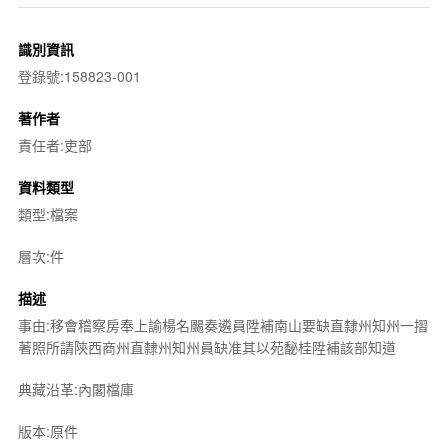
識別資訊
登錄號:158823-001
著作者
責任者:吏部
資料類型
類型:檔案
層次:件
描述
事由:移會稽察房奉上諭楊名颺奏遴員陞補南山要缺直隸州知州一摺
著照所請陝西商州直隸州知州員缺准其以苑馝桂陞補該部知道
典藏沿革:內閣檔庫
版本:原件