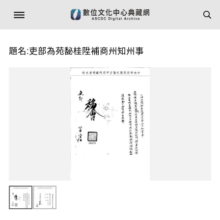
題名:吏部為苑馝桂陞補商州知州事