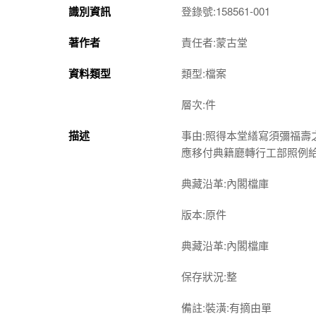
識別資訊
登錄號:158561-001
著作者
責任者:蒙古堂
資料類型
類型:檔案
層次:件
描述
事由:照得本堂繕寫須彌福
應移付典籍廳轉行工部照例
典藏沿革:內閣檔庫
版本:原件
典藏沿革:內閣檔庫
保存狀況:整
備註:裝潢:有摘由單