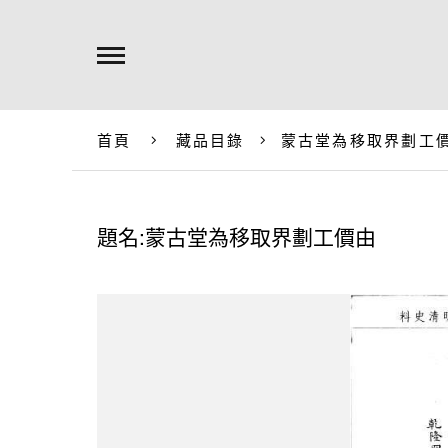
首頁
藏品目錄
蒙古堂為移取界劃工
題名:蒙古堂為移取界劃工價由