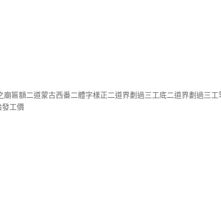
壽之廟匾額二道蒙古西番二體字樣正二道界劃過三工底二道界劃過三工
給發工價