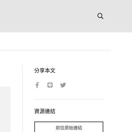
分享本文
資源連結
前往原始連結