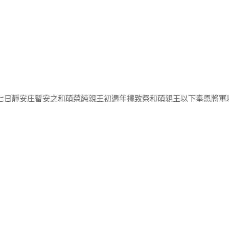
初七日靜安庄暫安之和碩榮純親王初週年禮致祭和碩親王以下奉恩將軍