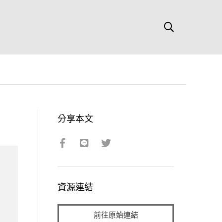
分享本文
資源連結
前往原始連結