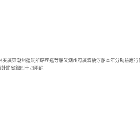
桂林奏廣東潮州運銅所轄座巡等船又潮州府廣濟橋浮船本年分勘驗應行
兩計節省銀四十四兩餘