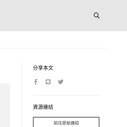
分享本文
資源連結
前往原始連結