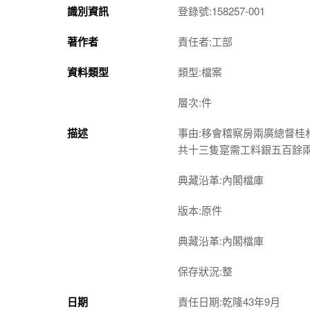
識別資訊
登錄號:158257-001
著作者
責任者:工部
資料類型
類型:檔案
層次:件
描述
事由:移會稽察房兩廣總督
共十三隻寔需工料銀五百餘
典藏沿革:內閣檔庫
版本:原件
典藏沿革:內閣檔庫
保存狀況:整
日期
責任日期:乾隆43年9月