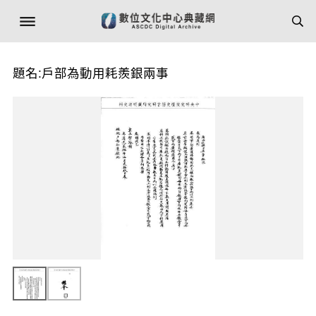
題名:戶部為動用耗羨銀兩事