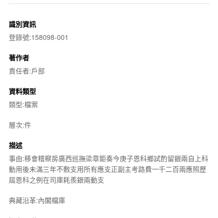
識別資訊
登錄號:158098-001
著作者
責任者:戶部
資料類型
類型:檔案
層次:件
描述
事由:移會稽察房廣西巡撫梁章鉅奏今庚子恩科鄉試酌留銀兩自上科
動用後未滿三年不敷支用所有應支正副主考路費一千二百兩應照歷
屆恩科之例在司庫耗羨銀兩動支
典藏沿革:內閣檔庫