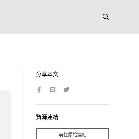
分享本文
資源連結
前往原始連結