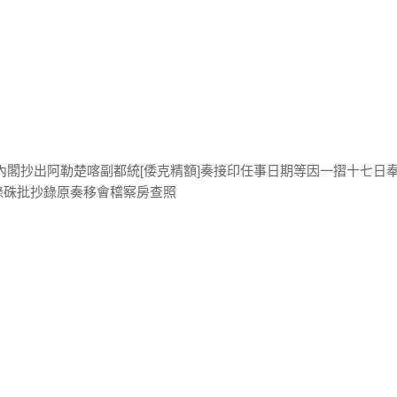
內閣抄出阿勒楚喀副都統[倭克精額]奏接印任事日期等因一摺十七日
錄硃批抄錄原奏移會稽察房查照