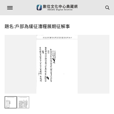
題名:戶部為緩征漕糧展期征解事