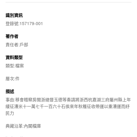
識別資訊
登錄號:157179-001
著作者
責任者:戶部
資料類型
類型:檔案
層次:件
描述
事由:移會稽察房閩浙總督玉德等奏請將浙西杭嘉湖三府屬州縣上年
緩征漕米十一萬七千一百六十石俟來年秋穫征收帶運以重漕運而紓
民力
典藏沿革:內閣檔庫